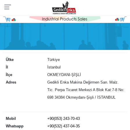
Ülke
Türkiye
İl
İstanbul
İlçe
OKMEYDANI-ŞİŞLİ
Adres
Gedikli Enka Makina Değirmen San. Malz.
Tic. Perpa Ticaret Merkezi A Blok Kat:7-8 No:
698 34384 Okmeydanı-Şişli / İSTANBUL
Mobil
+90(053) 243-70-43
Whatsapp
+90(532) 437-04-35